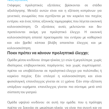
Dιάφορες προληπτικές εξετάσεις βρίσκονται σε στάδιο
αξιολόγησης. Μεταξύ αυτών είναι και η εξέταση κοπράνων για
γενετικές ανωμαλίες που σχετίζονται με τον καρκίνο του παχέος
εντέρου, και ένας τύπος αξονικής τομογραφίας που λέγεται εικονική
κολονοσκόπηση. Οι εξετάσεις αυτές μελετώνται και δεν
προτείνονται ακόμη για προληπτικό έλεγχο. Η εικονική
κολονοσκόπηση απαιτεί προετοιμασία του εντέρου με καθαρτικό
και εάν βρεθεί κάποια βλάβη απαιτείται έλεγχος και με
κολονοσκόπηση.
Ποιοι πρέπει να κάνουν προληπτικό έλεγχο;
Ομάδα μέσου κινδύνου: άτομα ηλικίας 50 ετών ή μεγαλύτερα, χωρίς
ιδιαίτερους επιβαρυντικούς παράγοντες (και χωρίς συμπτώματα),
πρέπει να υποβάλλονται σε προληπτικό έλεγχο για πολύποδες ή
καρκίνο παχέος. Εάν επιλεγεί η κολονοσκόπηση και είναι
φυσιολογική, επανέλεγχος γίνεται σε 10 χρόνια. Εάν στην εξέταση
υπάρξουν ευρήματα, επανέλεγχος γίνεται πιο σύντομα, μετά από
σύσταση του γιατρού.
Ομάδα υψηλού κινδύνου: σε αυτή την ομάδα, που η πρόληψη
πρέπει να ξεκινάει σε μικρότερη ηλικία, να είναι πιο συχνή και να