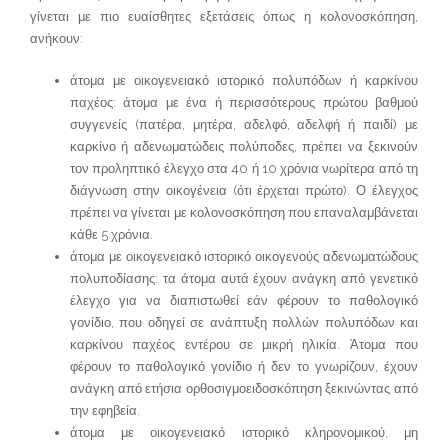
γίνεται με πιο ευαίσθητες εξετάσεις όπως η κολονοσκόπηση,
ανήκουν:
άτομα με οικογενειακό ιστορικό πολυπόδων ή καρκίνου
παχέος: άτομα με ένα ή περισσότερους πρώτου βαθμού
συγγενείς (πατέρα, μητέρα, αδελφό, αδελφή ή παιδί) με
καρκίνο ή αδενωματώδεις πολύποδες, πρέπει να ξεκινούν
τον προληπτικό έλεγχο στα 40 ή 10 χρόνια νωρίτερα από τη
διάγνωση στην οικογένεια (ότι έρχεται πρώτο). Ο έλεγχος
πρέπει να γίνεται με κολονοσκόπηση που επαναλαμβάνεται
κάθε 5 χρόνια.
άτομα με οικογενειακό ιστορικό οικογενούς αδενωματώδους
πολυποδίασης: τα άτομα αυτά έχουν ανάγκη από γενετικό
έλεγχο για να διαπιστωθεί εάν φέρουν το παθολογικό
γονίδιο, που οδηγεί σε ανάπτυξη πολλών πολυπόδων και
καρκίνου παχέος εντέρου σε μικρή ηλικία. Άτομα που
φέρουν το παθολογικό γονίδιο ή δεν το γνωρίζουν, έχουν
ανάγκη από ετήσια ορθοσιγμοειδοσκόπηση ξεκινώντας από
την εφηβεία.
άτομα με οικογενειακό ιστορικό κληρονομικού, μη