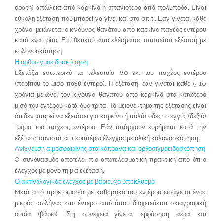
ορατή) απώλεια από καρκίνο ή σπανιότερα από πολύποδα. Είναι
εύκολη εξέταση που μπορεί να γίνει και στο σπίτι. Εάν γίνεται κάθε
χρόνο, μειώνεται ο κίνδυνος θανάτου από καρκίνο παχέος εντέρου
κατά ένα τρίτο. Επί θετικού αποτελέσματος απαιτείται εξέταση με
κολονοσκόπηση.
Η ορθοσιγμοειδοσκόπηση
Eξετάζει εσωτερικά τα τελευταία 60 εκ. του παχέος εντέρου
(περίπου το μισό παχύ έντερο). Η εξέταση, εάν γίνεται κάθε 5-10
χρόνια μειώνει τον κίνδυνο θανάτου από καρκίνο στο κατώτερο
μισό του εντέρου κατά δύο τρίτα. Το μειονέκτημα της εξέτασης είναι
ότι δεν μπορεί να εξετάσει για καρκίνο ή πολύποδες το εγγύς (δεξιό)
τμήμα του παχέος εντέρου. Εάν υπάρχουν ευρήματα κατά την
εξέταση συνιστάται περαιτέρω έλεγχος με ολική κολονοσκόπηση.
Ανίχνευση αιμοσφαιρίνης στα κόπρανα και ορθοσιγμοειδοσκόπηση
O συνδυασμός αποτελεί πιο αποτελεσματική πρακτική από ότι ο
έλεγχος με μόνο τη μία εξέταση.
Ο ακτινολογικός έλεγχος με βαριούχο υποκλυσμό
Mετά από προετοιμασία με καθαρτικό του εντέρου εισάγεται ένας
μικρός σωλήνας στο έντερο από όπου διοχετεύεται σκιαγραφική
ουσία (βάριο). Στη συνέχεια γίνεται εμφύσηση αέρα και