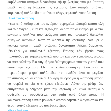
λαμβάνονται υπάρχει δυνατότητα λήψης βιοψίας από μια ύποπτη
βλάβη κατά τη διάρκεια της εξέτασης. Εάν υπάρξει υπόνοια
καρκίνου ή πολύποδα συστήνεται έλεγχος με κολονοσκόπηση.
Η κολονοσκόπηση
Mετά από καθαρισμό του εντέρου, χορηγείται ελαφρά καταστολή
και αναλγησία (μέθη) και εξετάζεται όλο το παχύ έντερο, με λεπτό,
εύκαμπτο σωλήνα που εισάγεται από τον πρωκτικό δακτύλιο,
συνήθως ανώδυνα. Κατά τη διάρκεια της εξέτασης, εάν βρεθεί
κάποια ύποπτη βλάβη υπάρχει δυνατότητα λήψης δειγμάτων
(βιοψίας) για ιστολογική εξέταση. Επίσης, εάν βρεθεί ένας
πολύποδας με χαρακτηριστικά που τον κάνουν εξαιρέσιμο, μπορεί
να αφαιρεθεί την ίδια στιγμή ή σε δεύτερο χρόνο από τον γιατρό που
κάνει την εξέταση. Με την κολονοσκόπηση βρίσκονται οι
περισσότεροι μικροί πολύποδες και σχεδόν όλοι οι μεγάλοι
πολύποδες και οι καρκίνοι. Σοβαρή αιμορραγία ή διάτρηση μπορεί
να συμβεί σε μία στις χίλιες εξετάσεις. Λόγω της μέθης δεν
επιτρέπεται η οδήγηση μετά την εξέταση και είναι σκόπιμο ο
ασθενής να συνοδεύεται στο σπίτι από άλλο άτομο. Η
κολονοσκόπηση είναι η μοναδική αποτελεσματική διαγνωστικά και
θεραπευτικά εξέταση του παχέος εντέρου.
Νέες εξετάσεις