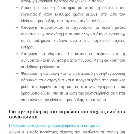
αποφυγή κόκκινου κρέατος και ζωικών λιπαρών
Άσκηση: η φυσική δραστηριότητα κατά τη διάρκεια της
εργασίας ή στον ελεύθερο χρόνο μειώνει στο μισό τον
κίνδυνο προσβολής από καρκίνο παχέος εντέρου.
Αποφυγή παχυσαρκίας: οι παχύσαρκοι, με δείκτη μάζας
σώματος >25, σε σχέση με τα φυσιολογικά άτομα, έχουν 1,5
φορά αυξημένο κίνδυνο ανάπτυξης καρκίνου παχέος
εντέρου.
Αποφυγή καπνίσματος: Το κάπνισμα αυξάνει και τη
συχνότητα και τη θνητότητα από τη νόσο. Με τη διακοπή του
οι κίνδυνοι μειώνονται.
Φάρμακα: η ασπιρίνη και τα μη στεροειδή αντιφλεγμονώδη
φάρμακα, τα οιστρογόνα και η προγεστερόνη στις γυναίκες
μετά την εμμηνόπαυση και οι στατίνες (φάρμακα που
χρησιμοποιούνται για τη μείωση της χοληστερίνης) φαίνεται
να μειώνουν τον κίνδυνο προσβολής από τη νόσο.
Για την πρόληψη του καρκίνου του παχέος εντέρου
συνιστώνται:
Η δοκιμασία ανίχνευσης αιμοσφαιρίνης στα κόπρανα
Aνιχνεύει μικρές ποσότητες αίματος που οφείλεται σε αφανή (μη