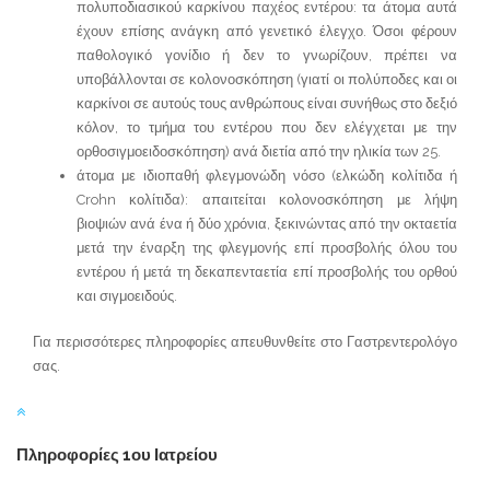
πολυποδιασικού καρκίνου παχέος εντέρου: τα άτομα αυτά
έχουν επίσης ανάγκη από γενετικό έλεγχο. Όσοι φέρουν
παθολογικό γονίδιο ή δεν το γνωρίζουν, πρέπει να
υποβάλλονται σε κολονοσκόπηση (γιατί οι πολύποδες και οι
καρκίνοι σε αυτούς τους ανθρώπους είναι συνήθως στο δεξιό
κόλον, το τμήμα του εντέρου που δεν ελέγχεται με την
ορθοσιγμοειδοσκόπηση) ανά διετία από την ηλικία των 25.
άτομα με ιδιοπαθή φλεγμονώδη νόσο (ελκώδη κολίτιδα ή
Crohn κολίτιδα): απαιτείται κολονοσκόπηση με λήψη
βιοψιών ανά ένα ή δύο χρόνια, ξεκινώντας από την οκταετία
μετά την έναρξη της φλεγμονής επί προσβολής όλου του
εντέρου ή μετά τη δεκαπενταετία επί προσβολής του ορθού
και σιγμοειδούς.
Για περισσότερες πληροφορίες απευθυνθείτε στο Γαστρεντερολόγο
σας.
Πληροφορίες 1ου Ιατρείου