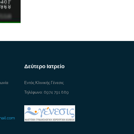
Δεύτερο Ιατρείο
γωνία
Εντός Κλινικής Γένεσις
Τηλέφωνο: 6974 791 889
mail.com