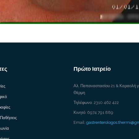
τες
Πρώτο Ιατρείο
Αλ. Παπαναστασίου 21 & Καραολή 
ίες
Θέρμη
φικό
Τηλέφωνο: 2310 462 422
αφίες
Κινητό: 6974 791 889
 Παθήσεις
Email:
gastrenterologos.thermi@g
νωνία
ρήσης