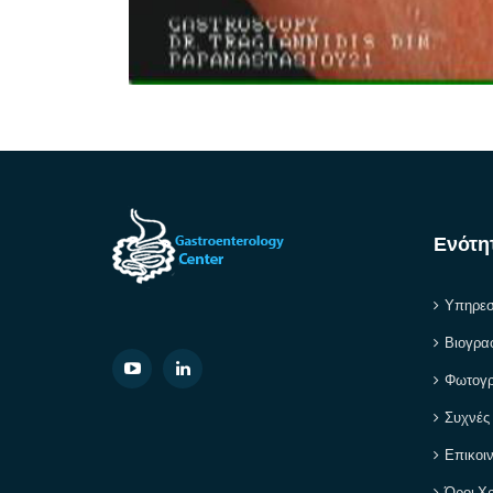
Ενότη
Υπηρεσ
Βιογρα
Φωτογρ
Συχνές
Επικοι
Όροι Χ