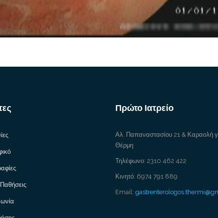
τες
Πρώτο Ιατρείο
Αλ. Παπαναστασίου 21 & Καραολή 
ίες
Θέρμη
φικό
Τηλέφωνο: 2310 462 422
αφίες
Κινητό: 6974 791 889
 Παθήσεις
Email:
gastrenterologos.thermi@g
νωνία
ρήσης