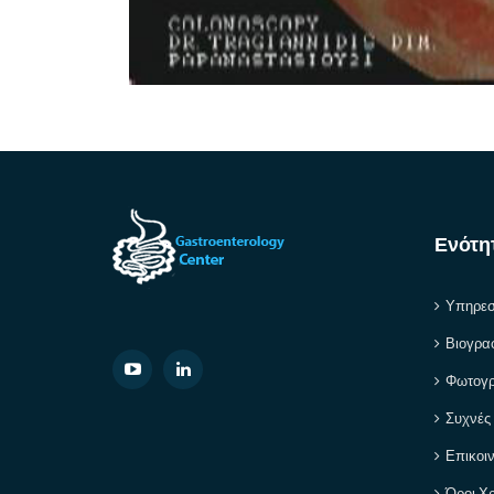
Ενότη
Υπηρεσ
Βιογρα
Φωτογρ
Συχνές
Επικοι
Όροι Χ