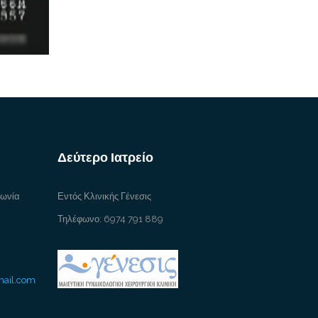
Δεύτερο Ιατρείο
γωνία
Εντός Κλινικής Γένεσις
Τηλέφωνο: 6974 791 889
mail.com